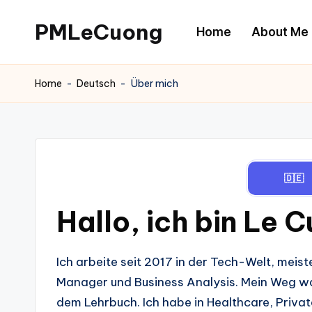
PMLeCuong
Home
About Me
Skip
to
Tech
content
Insights:
Home
-
Deutsch
-
Über mich
A
Product
Manager's
Perspective
🇩🇪
Hallo, ich bin Le 
Ich arbeite seit 2017 in der Tech-Welt, meis
Manager und Business Analysis. Mein Weg war
dem Lehrbuch. Ich habe in Healthcare, Priv