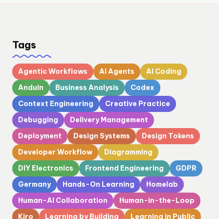
Tags
Agentic Workflows
AI Agents
AI Coding
Anduin
Business Analysis
Codex
Context Engineering
Creative Practice
Debugging
Delivery Management
Deployment
Design Systems
Design Tokens
Developer Workflow
Diagramming
DIY Electronics
Frontend Engineering
GDPR
Germany
Hands-On Learning
Homelab
Human-AI Collaboration
Human-in-the-Loop
Kiro
Learning by Building
Learning in Public