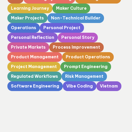
Learning Journey
Maker Culture
Maker Projects
Non-Technical Builder
Operations
Personal Project
Personal Reflection
Personal Story
Private Markets
Process Improvement
Product Management
Product Operations
Project Management
Prompt Engineering
Regulated Workflows
Risk Management
Software Engineering
Vibe Coding
Vietnam